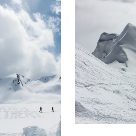
motherhood a
with 
re?