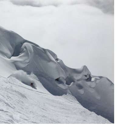
nd mountains– an interview
bibi tolderer-pekarek